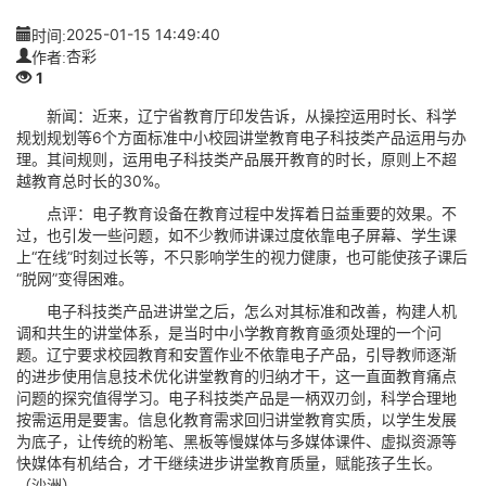
时间:
2025-01-15 14:49:40
作者:
杏彩
1
新闻：近来，辽宁省教育厅印发告诉，从操控运用时长、科学
规划规划等6个方面标准中小校园讲堂教育电子科技类产品运用与办
理。其间规则，运用电子科技类产品展开教育的时长，原则上不超
越教育总时长的30%。
点评：电子教育设备在教育过程中发挥着日益重要的效果。不
过，也引发一些问题，如不少教师讲课过度依靠电子屏幕、学生课
上“在线”时刻过长等，不只影响学生的视力健康，也可能使孩子课后
“脱网”变得困难。
电子科技类产品进讲堂之后，怎么对其标准和改善，构建人机
调和共生的讲堂体系，是当时中小学教育教育亟须处理的一个问
题。辽宁要求校园教育和安置作业不依靠电子产品，引导教师逐渐
的进步使用信息技术优化讲堂教育的归纳才干，这一直面教育痛点
问题的探究值得学习。电子科技类产品是一柄双刃剑，科学合理地
按需运用是要害。信息化教育需求回归讲堂教育实质，以学生发展
为底子，让传统的粉笔、黑板等慢媒体与多媒体课件、虚拟资源等
快媒体有机结合，才干继续进步讲堂教育质量，赋能孩子生长。
（沙洲）