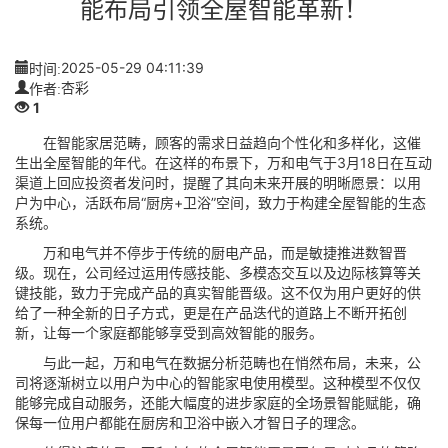
能布局引领全屋智能革新！
时间:
2025-05-29 04:11:39
作者:
杏彩
1
在智能家居范畴，顾客的需求日益趋向个性化和多样化，这催
生出全屋智能的年代。在这样的布景下，万和电气于3月18日在互动
渠道上回应投资者发问时，提醒了其向未来开展的明晰愿景：以用
户为中心，活跃布局“厨房+卫浴”空间，致力于构建全屋智能的生态
系统。
万和电气并不停步于传统的厨电产品，而是敏捷推进数智晋
级。现在，公司经过运用传感技能、多模态交互以及边际核算等关
键技能，致力于完成产品的真实智能晋级。这不仅为用户更好的供
给了一种全新的日子方式，更是在产品迭代的道路上不断开拓创
新，让每一个家庭都能够享受到高效智能的服务。
与此一起，万和电气在数据分析范畴也在悄然布局，未来，公
司将逐渐树立以用户为中心的智能家电使用模型。这种模型不仅仅
能够完成自动服务，还能大幅度的进步家庭的全场景智能赋能，确
保每一位用户都能在厨房和卫浴中嵌入才智日子的理念。