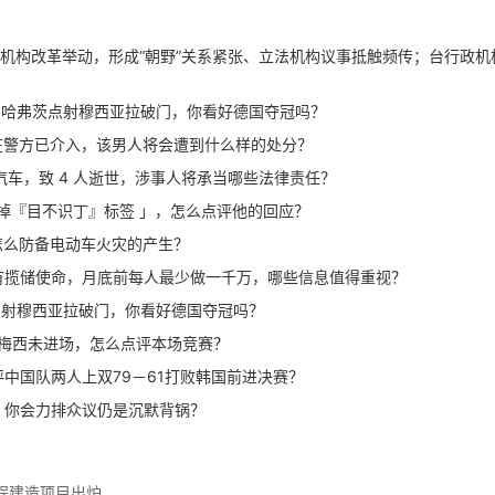
机构改革举动，形成“朝野”关系紧张、立法机构议事抵触频传；台行政机
强，哈弗茨点射穆西亚拉破门，你看好德国夺冠吗？
警方已介入，该男人将会遭到什么样的处分？
车，致 4 人逝世，涉事人将承当哪些法律责任？
掉『目不识丁』标签 」，怎么点评他的回应？
怎么防备电动车火灾的产生？
揽储使命，月底前每人最少做一千万，哪些信息值得重视？
茨点射穆西亚拉破门，你看好德国夺冠吗？
，梅西未进场，怎么点评本场竞赛？
评中国队两人上双79－61打败韩国前进决赛？
你会力排众议仍是沉默背锅？
工程建造项目出炉