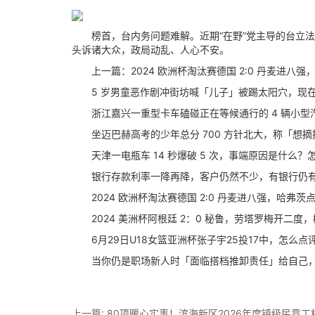
榜首，台内务问题难解。近期“在野”党主导的台立法
头诉诸大众，政局动乱、人心不安。
上一篇：2024 欧洲杯淘汰赛德国 2:0 丹麦进八
5 岁男童恶作剧冲街坊喊「儿子」被踢太阳穴，现在
浙江嘉兴一重型卡车磕碰正在等候通行的 4 辆小型汽
坐迈巴赫高考的少年总分 700 方针北大，称「想摘
天津一电瓶车 14 秒爆破 5 次，事端原因是什么？
银行存款利率一降再降，客户仍然不少，有银行仍有
2024 欧洲杯淘汰赛德国 2:0 丹麦进八强，哈弗
2024 美洲杯阿根廷 2：0 秘鲁，劳塔罗梅开二度
6月29日U18女篮亚洲杯张子宇25投17中，怎么点
当你仍是职场新人时「面临搭档推卸责任」给自己，
上一篇:
80项暖心实事！滨海新区2026年度镇级民意