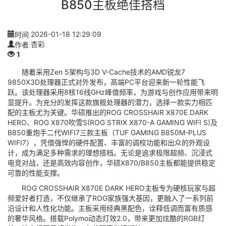
B850主板绝佳搭档
时间:
2026-01-18 12:29:09
作者:
杏彩
1
随着采用Zen 5架构与3D V-Cache技术的AMD锐龙7
9850X3D处理器正式对外发布，高端PC平台迎来新一轮性能飞
跃。该处理器采用8核16线GHz峰值频率，为游戏与创作应用带来明
显提升。为充分的发挥这款旗舰处理器的潜力，选择一款实力相匹
配的主板尤为关键。华硕推出的ROG CROSSHAIR X870E DARK
HERO、ROG X870吹雪S(ROG STRIX X870-A GAMING WIFI S)及
B850重炮手二代WIFI7三款主板（TUF GAMING B850M-PLUS
WIFI7），凭借强悍的硬件配置、丰富的调校功能和出众的外观设
计，成为满足多种需求的理想搭档。无论是追求极限超频、沉浸式
电竞对战，还是高效内容创作，华硕X870/B850主板都能提供稳定
可靠的性能支撑。
ROG CROSSHAIR X870E DARK HERO主板专为硬核玩家与超
频爱好者打造，不仅继承了ROG家族强大基因，更融入了一系列前
沿设计和人性化功能。主板采用经典黑配色，诠释低调而富有质感
的奢华风格。搭载Polymo动态灯效2.0，带来更加炫酷的RGB灯