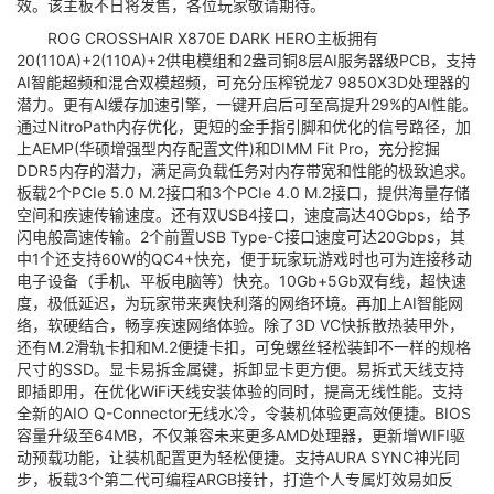
效。该主板不日将发售，各位玩家敬请期待。
ROG CROSSHAIR X870E DARK HERO主板拥有
20(110A)+2(110A)+2供电模组和2盎司铜8层AI服务器级PCB，支持
AI智能超频和混合双模超频，可充分压榨锐龙7 9850X3D处理器的
潜力。更有AI缓存加速引擎，一键开启后可至高提升29%的AI性能。
通过NitroPath内存优化，更短的金手指引脚和优化的信号路径，加
上AEMP(华硕增强型内存配置文件)和DIMM Fit Pro，充分挖掘
DDR5内存的潜力，满足高负载任务对内存带宽和性能的极致追求。
板载2个PCIe 5.0 M.2接口和3个PCIe 4.0 M.2接口，提供海量存储
空间和疾速传输速度。还有双USB4接口，速度高达40Gbps，给予
闪电般高速传输。2个前置USB Type-C接口速度可达20Gbps，其
中1个还支持60W的QC4+快充，便于玩家玩游戏时也可为连接移动
电子设备（手机、平板电脑等）快充。10Gb+5Gb双有线，超快速
度，极低延迟，为玩家带来爽快利落的网络环境。再加上AI智能网
络，软硬结合，畅享疾速网络体验。除了3D VC快拆散热装甲外，
还有M.2滑轨卡扣和M.2便捷卡扣，可免螺丝轻松装卸不一样的规格
尺寸的SSD。显卡易拆金属键，拆卸显卡更方便。易拆式天线支持
即插即用，在优化WiFi天线安装体验的同时，提高无线性能。支持
全新的AIO Q-Connector无线水冷，令装机体验更高效便捷。BIOS
容量升级至64MB，不仅兼容未来更多AMD处理器，更新增WIFI驱
动预载功能，让装机配置更为轻松便捷。支持AURA SYNC神光同
步，板载3个第二代可编程ARGB接针，打造个人专属灯效易如反