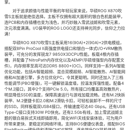
掌。
对于追求颜值与性能平衡的年轻玩家来说，华硕ROG X870吹
雪S主板就是绝佳选择。主板不仅拥有超大面积的银白色机能装甲，
连PCB和内存插槽也变为浅色，并巧妙融入雪武战姬和吹雪元素，
次元浓度满满。I/O装甲的ROG LOGO还支持神光同步，信仰之力拉
满！
华硕ROG X870吹雪S主板采用16(90A)+2(90A)+2供电模组，
搭配双8Pin ProCool II高强度供电接口和银白一体式I/O+VRM散热
装甲，可充分的发挥锐龙7 9850X3DCPU性能。板载4根内存插
槽，并配备了NitroPath内存优化以及AEMP(华硕增强型内存配置文
件)，内存频率至高可达DDR5 8800+(OC)。同样支持一系列AI智能
优化功能，包括AI智能超频、混合双模超频、AI智能散热、AI智能网
络和AI加速引擎，多方位优化PC，令其更聪明。同时还加入了三档
性能调节(PBO增强)，可一键解锁温度墙，控温发挥强性能。配备4
个M.2接口，其中2个支持PCIe 5.0。所有接口均覆盖高效散热片，
明显降低SSD的温度，保障高速运行与游戏加载流畅。还有M.2快拆
装甲、M.2便捷卡扣2.0和M.2滑轨卡扣，可轻松装卸不一样的尺寸
的SSD。同样板载双USB4接口，传输速度可达40 Gbps。还有USB
Type-C接口支持30W PD快充。还有2.5Gb有线，加上雪武战姬主
题的银白易拆式天线即插即用，简化WIFI天线安装体验，可为用户
所带来更快、更稳定的网络环境。支持BIOS便捷仪表盘，搭配BIOS
FlashBack一键升级和清除CMOS按钮，逐步提升DIY装机体验。同