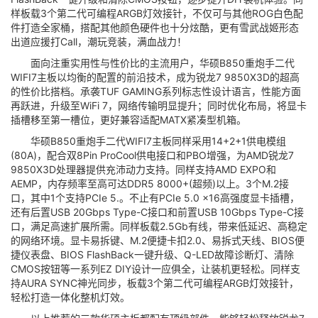
样板载3个第二代可编程ARGB灯效接针，不仅可与其他ROG白色配
件打造全家桶，搭配其他颜色硬件也十分炫酷，更有雪武战姬形态
出道应援打Call，潮玩竞装，满血战力！
面向注重实用性与性价比的主流用户，华硕B850重炮手二代
WIFI7主板以均衡的配置的前沿技术，成为锐龙7 9850X3D的超高
的性价比搭档。承袭TUF GAMING系列标志性设计语言，性能方面
再跃进，升级至WiFi 7，网络传输明显提升；同时优化布局，将显卡
插槽移至第一槽位，更好兼容适配MATX紧凑型机箱。
华硕B850重炮手二代WIFI7主板同样采用14+2+1供电模组
(80A)，配合双8Pin ProCool供电接口和PBO增强，为AMD锐龙7
9850X3D处理器提供充沛动力支持。同样支持AMD EXPO和
AEMP，内存频率至高可达DDR5 8000+(超频)以上。3个M.2接
口，其中1个支持PCIe 5.。不止有PCIe 5.0 x16高强度显卡插槽，
还有后置USB 20Gbps Type-C接口和前置USB 10Gbps Type-C接
口，满足高速扩展所需。同样板载2.5Gb有线，带来低延迟、高稳定
的网络环境。显卡易拆键、M.2便捷卡扣2.0、易拆式天线、BIOS便
捷仪表盘、BIOS FlashBack一键升级、Q-LED故障诊断灯、清除
CMOS按钮等一系列EZ DIY设计一应俱全，让装机更轻松。同样支
持AURA SYNC神光同步，板载3个第二代可编程ARGB灯效接针，
轻松打造一体化整机灯效。