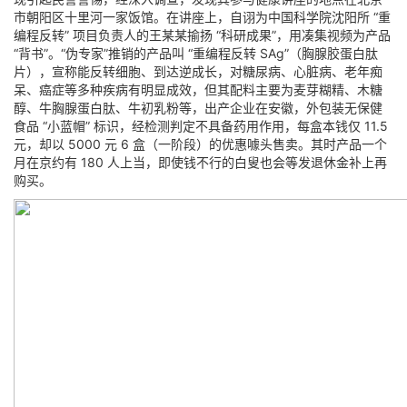
市朝阳区十里河一家饭馆。在讲座上，自诩为中国科学院沈阳所 “重
编程反转” 项目负责人的王某某揄扬 “科研成果”，用凑集视频为产品
“背书”。“伪专家”推销的产品叫 “重编程反转 SAg”（胸腺胶蛋白肽
片），宣称能反转细胞、到达逆成长，对糖尿病、心脏病、老年痴
呆、癌症等多种疾病有明显成效，但其配料主要为麦芽糊精、木糖
醇、牛胸腺蛋白肽、牛初乳粉等，出产企业在安徽，外包装无保健
食品 “小蓝帽” 标识，经检测判定不具备药用作用，每盒本钱仅 11.5
元，却以 5000 元 6 盒（一阶段）的优惠噱头售卖。其时产品一个
月在京约有 180 人上当，即使钱不行的白叟也会等发退休金补上再
购买。