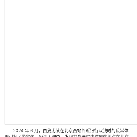
2024 年 6 月，白叟尤某在北京西站邻近银行取钱时的反常体
现引起民警警惕，经深入调查，发现其参与健康讲座的地点在北京