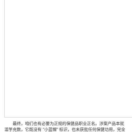
最终，咱们也有必要为正规的保健品职业正名。涉案产品本就
滥竽充数，它既没有 “小蓝帽” 标识，也未获批任何保健功用，完全