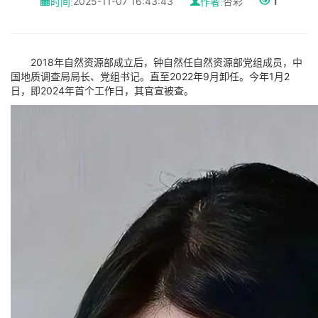
时间:
2025-11-07 16:43:43
作者:
杏彩
1
2018年自然资源部成立后，钟自然任自然资源部党组成员，中
国地质调查局局长、党组书记。直至2022年9月卸任。今年1月2
日，即2024年首个工作日，其官宣被查。