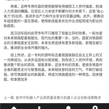
再者，这种专用托盘的使用能够有用缩短工人劳作强度，削减
人力资源的糟蹋。在现在人力本钱不断攀升的大布景下，这笔“省心
省力”的出资，是进步出产力和作业安全的双赢战略。此外，跟着动
车组技能的一直在晋级，使用新技能来优化作业流程将成为职业的
新趋势。
武汉动车段的此项专利不只展现了技能立异的效果，一起也是
对未来铁路配备智能化、现代化的重要一步。当时，国家对铁路职
业的注重程度史无前例，未来也将连续有更多新技能、新理念被引
进，推进职业全体开展的强大。
综上所述，这一专利的颁布标志着我国铁路在自主立异上的又
一光辉成功。从进步运送和分拣效能，到改进工人劳作环境，再到
推进整个职业的高效、智能革新，这张专利的背面，是很多铁路作
业者的勤劳支付与智慧结晶。未来相信誉科技的力气，不断打破自
我，续写铁路职业的新篇章，将成为铁路建造的一种常态。回来搜
狐，检查更加多
上一篇:
股市中机器人产业高质量发展与机器人企业创新成果概述
下一篇:
武义荣华工贸获得智能共挤模压热塑性玻璃钢防滑托盘出产线及出产的根本工艺专利