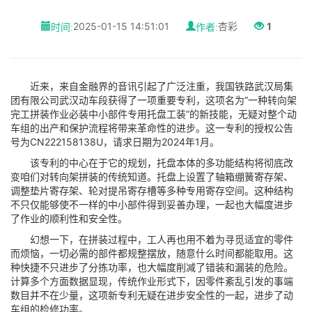
时间:
2025-01-15 14:51:01
作者:
杏彩
1
近来，来自金融界的音讯引起了广泛注重，我国铁路武汉局集
团有限公司武汉动车段获得了一项重要专利，这项名为“一种转向架
完工拼装作业必装中小部件专用托盘工装”的新技能，无疑对整个动
车组的出产和保护流程将带来革命性的进步。这一专利的授权公告
号为CN222158138U，请求日期为2024年1月。
该专利的中心在于它的规划，托盘本体的多功能结构将彻底改
变咱们对转向架拼装的传统知道。托盘上设置了轴箱绷簧寄存架、
调整垫片寄存架、轮对提吊寄存槽等多种专用寄存空间。这种结构
不只仅能够使不一样的中小部件得到妥善办理，一起也大幅度进步
了作业的顺利性和安全性。
幻想一下，在拼装过程中，工人再也用不着为寻觅适宜的零件
而烦恼，一切必需的部件都规整摆放，随意什么时间都能取用。这
种快捷不只进步了分拣功率，也大幅度削减了错装和漏装的危险。
计算多个方面数据显现，传统作业形式下，因零件紊乱引发的事端
数目并不在少量，这项新专利无疑在进步安全性的一起，进步了动
车组的检修功率。