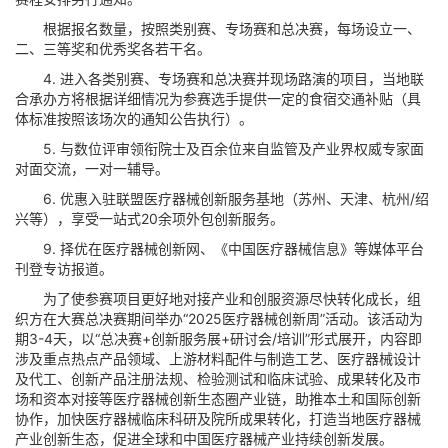
根据报名数量，按照类别赛、专场赛和总决赛，每场设立一、
二、三等奖和优秀奖各若干名。
4. 进入各类别赛、专场赛和总决赛并现场路演的项目，当地联
合承办方将根据详细情况为参赛选手提供一定的食宿交通补贴（具
体标准按照该场次的通知公告执行）。
5. 与数位评审领衔院士及百余位来自监管及产业界权威专家面
对面交流，一对一辅导。
6. 优惠入驻联盟医疗器械创新服务基地（苏州、天津、杭州/绍
兴等），享受一站式20余项外包创新服务。
9. 择优在医疗器械创新网、《中国医疗器械信息》等媒体平台
刊登专访报道。
为了使参赛项目更好地对接产业和创服资源尽快转化成长，组
织方在大赛总决赛期间举办“2025医疗器械创新周”活动。该活动为
期3-4天，以“总决赛+创新服务展+研讨会/培训”形式展开，内容即
涉及重点热点产品领域、上游材料配件与制造工艺、医疗器械设计
及代工、创新产品注册法规、检验测试和临床试验、成果转化及市
场和资本对接等医疗器械创新生态圈产业链，助推本土和国际创新
协作，加快医疗器械临床科研及院所成果转化，打造当地医疗器械
产业创新生态，促进全球和中国医疗器械产业持续创新发展。