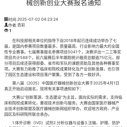
械创新创业大赛报名通知
时间:
2025-07-02 04:23:24
作者:
杏彩
1
在科技部相关单位的指导下自2018年起已连续成功举办了七
届，是国内参赛项目数量最多、质量最高、行业影响力最大的全国
性专业赛事。七届赛事报名参赛项目5041个，决赛评出一二三等奖
项目共计588个，前六届赛后半年跟踪统计融资总额逾75亿元，部
分项目后续还获得部委、省市和军队的课题资助及其他各种赛事奖
项。大赛有力助推了临床和院校成果转化及产业创新发展，也引领
了园区生态建设和项目落户聚集，受到了各方一致好评。
第八届（2025）中国医疗器械创新创业大赛于2025年4月1日
真正开始启动报名，现将有关事项通知如下：
大赛以“创新策源、生态建设”为主旨，面向实际的需求，支持临
床和院校成果转化，重视技术创新与服务。大赛由国家医疗器械产
业技术创新联盟及医疗器械创新网组织举办，欢迎地方政府、产业
园区及科研院所联合承办。
1.体外诊断（IVD）试剂2.分析仪器与设备3.注输、护理、防护