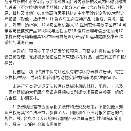
与承载器械4.诊察治疗与手术器械5.腔镜内镜器械及耗材6.微创器械
与设备（不含腔镜内镜类器械）7.植介入产品（含心脏及外周、神
经、骨科及其他）8.其他高值医用耗材9.中小型诊疗设备10.大型诊
疗设备（影像、放疗等）11.急救与生命支持产品（重症、急救、监
护、呼麻、透析等）12.A与医用机器人13.医用软件与数字医疗14.可
穿戴与便携式产品15.移动与远程医疗16.慢病管理与信息化系统17.
康复器材与辅助器具18.中医器械与理疗产品19.运动健康及康养20.
感控与消毒产品
创意组：项目处于早期研发阶段项目，已获专利授权或专利申
请已被受理、完成概念验证或已有原理样机/样品，或已有工程样机/
样品。
初创组：项目进展中但尚且还没有取得医疗器械注册证，有定
型样机/样品、或开始检验测试/动物实验或临床试验/注册审评。
未进行分类界定或无法按医疗器械注册的材料、配件、工艺及
非医疗器械的大健康产品请选择相应类别或专场赛报名参赛，组织
方会统一协调安排。
1. 参赛项目需符合国家相关法律和法规及政策，不侵犯他人知
识产权与其它合法权益，参赛个人、团队和企业应对报名信息的合
规性、线. 参赛项目涉及的医疗器械产品须具有创新性和临床适用
性，具有一定的社会和市场价值。