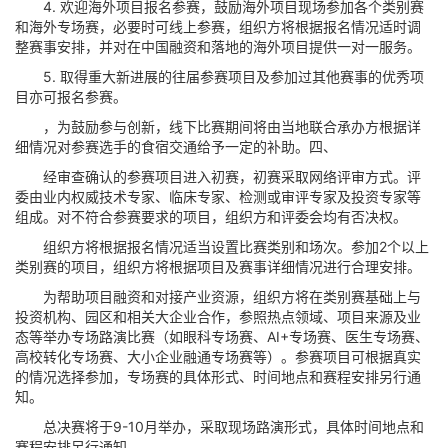
4. 欢迎海外项目报名参赛，鼓励海外项目现场参加各个类别赛
和海外专场赛，必要时可线上参赛，组织方将根据报名情况适时调
整赛事安排，并对在中国融资和落地的海外项目提供一对一服务。
5. 取得重大新进展的往届参赛项目及参加过其他赛事的优秀项
目亦可报名参赛。
，为鼓励参与创新，线下比赛期间将由当地联合承办方根据详
细情况对参赛选手的食宿交通给予一定的补助。四、
经审查确认的参赛项目进入初赛，初赛采取网络评审方式。评
委由业内权威技术专家、临床专家、检测或审评专家及投资专家等
组成。对不符合参赛要求的项目，组织方和评委会均有否决权。
组织方将根据报名情况适当设置比赛类别和场次。参加2个以上
类别赛的项目，组织方将根据项目及赛事详细情况进行合理安排。
为帮助项目融资和对接产业资源，组织方将在类别赛基础上与
投资机构、园区和相关大企业合作，参照热点领域、项目来源及业
态等举办专场路演比赛（如眼科专场赛、AI+专场赛、医生专场赛、
高校转化专场赛、大小企业融通专场赛等）。参赛项目可根据真实
的情况选择参加，专场赛的具体形式、时间地点和赛程安排另行通
知。
总决赛将于9-10月举办，采取现场路演形式，具体时间地点和
赛程安排另行通知。