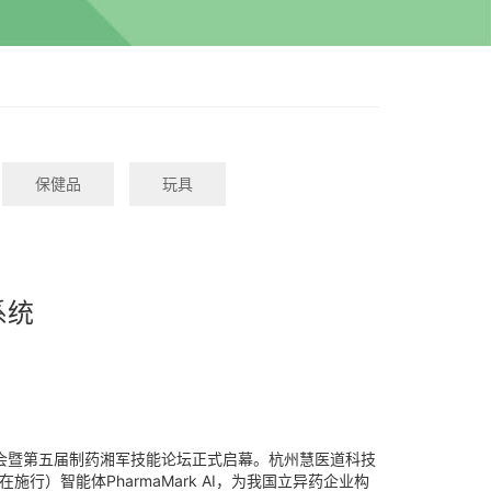
保健品
玩具
系统
大会暨第五届制药湘军技能论坛正式启幕。杭州慧医道科技
行）智能体PharmaMark AI，为我国立异药企业构