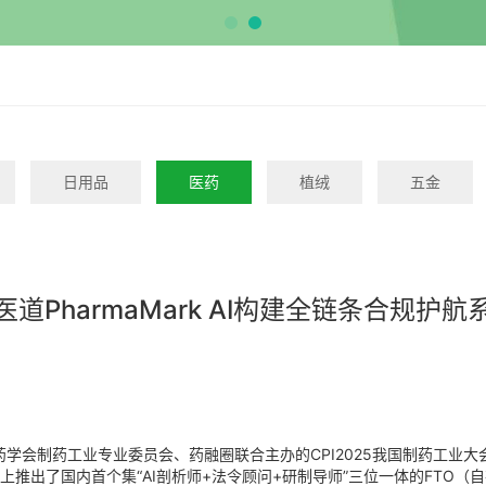
日用品
医药
植绒
五金
医道PharmaMark AI构建全链条合规护航
药学会制药工业专业委员会、药融圈联合主办的CPI2025我国制药工业
出了国内首个集“AI剖析师+法令顾问+研制导师”三位一体的FTO（自在施