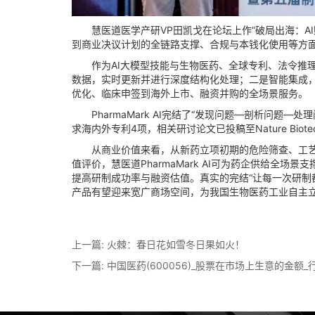
慧医道医学产研VP田凯戈在论坛上作“破局出海：AI
到商业决议计划的全链路支撑、合规与本钱化使用等方
作为AI大模型技能与生物医药、全球专利、法令推理、商
数据，实时更新并进行深度结构化处理；二是智能集成，
优化、临床申签到海外上市、融资并购的全场景服务。
PharmaMark AI完结了“发现问题—剖析问题
求海内外专利4项，相关研讨论文已投稿至Nature Biot
从商业价值来看，从新药立项初期的危险筛查、工艺优
值评价，慧医道PharmaMark AI可为药企供给
提高研制成功率与融资估值。真实的完结“让每一次研制都走
产品有望迎来宽广商场空间，为我国生物医药工业自主
上一篇:
火棘：春日花如雪冬日果如火！
下一篇:
中国医药(600056)_股票在市场上生意的金额