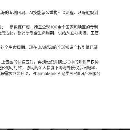
海的专利困局、AI技能怎么重构FTO流程、从躲避规划
势：一是数据广度，掩盖全球100余个国家和地区的专利
场景适配，新药研制全生命周期，供给从立项挑选、工艺
海的全生命周期。现在该AI驱动的全球知识产权引擎已请
正告函的快速应对，再到融资并购过程中的知识产权价
研制途径的可行性，协助药企大幅度下降海外侵权诉讼概率，
续升温，PharmaMark AI这类AI+知识产权服务