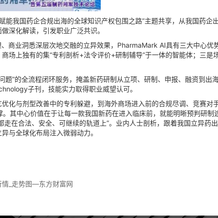
赋能我国药企合规出海的全球知识产权包围之路”主题共享，从我国药企出
面做深化解读，引发职业广泛共识。
业洞悉深层次地交融的立异效果，PharmaMark AI具有三大中心优
商场上独有的集“专利剖析+法令评价+研制辅导”于一体的智能体；三是
—处理问题”的全流程闭环服务，掩盖新药研制从立项、研制、申报、融资到出
echnology子刊，技能实力取得职业威望认可。
化与剂型改善中的专利躲避，到海外商场进入前的合规尽调、竞赛对手
全场景支撑。其中心价值在于让每一款我国新药在进入临床前，就能明晰预判
在合法、安全、可继续的轨道上”。业内人士剖析，跟着我国立异药出海需求继
立异与全球化布局注入微弱动力。
_行情_走势图—东方财富网