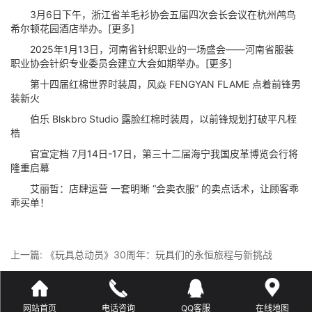
3月6日下午，浙江省羊毛衫协会五届四次会长会议在杭州鸬鸟
希尔顿花园酒店举办。[更多]
2025年1月13日，河南省针织职业的一场盛会——河南省服装
职业协会针织专业委员会建立大会如期举办。[更多]
第十四届红棉世界时装周，风焱 FENGYAN FLAME 点着前锋男
装新火
伯乐 Blskbro Studio 露脸红棉时装周，以前锋规划打破平凡桎
梏
官宣定档 7月14日-17日，第三十二届海宁我国皮革博览会行将
隆重启幕
艾丽哲：店肆运营 一套明晰 “会卖衣服” 的卖点话术，让顾客乖
乖买单！
上一篇:
《玩具总动员》30周年：玩具们的永恒旅程与新挑战
下一篇:
接连八年亏本：国美零售的自救窘境
网站首页
电话咨询
QQ客服
在线地图