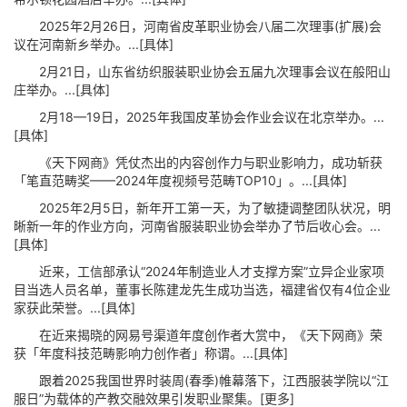
2025年2月26日，河南省皮革职业协会八届二次理事(扩展)会
议在河南新乡举办。...[具体]
2月21日，山东省纺织服装职业协会五届九次理事会议在般阳山
庄举办。...[具体]
2月18—19日，2025年我国皮革协会作业会议在北京举办。...
[具体]
《天下网商》凭仗杰出的内容创作力与职业影响力，成功斩获
「笔直范畴奖——2024年度视频号范畴TOP10」。...[具体]
2025年2月5日，新年开工第一天，为了敏捷调整团队状况，明
晰新一年的作业方向，河南省服装职业协会举办了节后收心会。...
[具体]
近来，工信部承认“2024年制造业人才支撑方案”立异企业家项
目当选人员名单，董事长陈建龙先生成功当选，福建省仅有4位企业
家获此荣誉。...[具体]
在近来揭晓的网易号渠道年度创作者大赏中，《天下网商》荣
获「年度科技范畴影响力创作者」称谓。...[具体]
跟着2025我国世界时装周(春季)帷幕落下，江西服装学院以“江
服日”为载体的产教交融效果引发职业聚集。[更多]