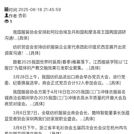
时间:
2025-06-18 21:45:59
作者:
杏彩
1
我国服装协会安排赴阿拉伯埃及共和国和摩洛哥王国两国调研
沟通!...[具体]
纺织贸促会安排纺织服装企业家代表团赴印度尼西亚展开出资
调查沟通！...[具体]
跟着2025我国世界时装周(春季)帷幕落下，江西服装学院以“江
服日”为载体的产教交融效果引发职业聚集。...[具体]
3月28日上午，我国纺织品进出口商会举办党员大会，进行党
委、纪委换届选举，商会正式党员合计52人参加会议。...[具体]
我国服装协会方案于4月18日在2025我国(三门)冲锋衣服装名
城商洽会期间举办2025我国(三门)冲锋衣高水平质量的开展大会及
商贸对接会。...[具体]
3月6日至7日，全联纺织服装业商会会长、酷特智能董事长张蕴
蓝受邀到会深圳两我们纺家居职业盛会。...[具体]
3月6日下午，浙江省羊毛衫协会五届四次会长会议在杭州鸬鸟
希尔顿花园酒店举办。...[具体]