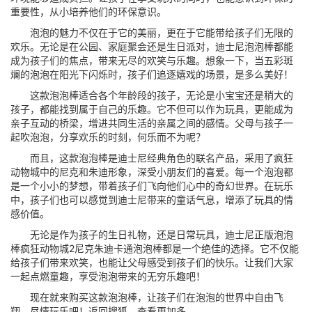
重要性，从小培养他们的环保意识。
泡泡的魅力不仅在于它的美丽，更在于它能带给孩子们无限的
欢乐。无论是在公园、家庭聚会还是生日派对，迪士尼泡泡棒都能
成为孩子们的焦点，带来无尽的欢笑与乐趣。想象一下，当五彩斑
斓的泡泡在阳光下闪烁时，孩子们追逐嬉戏的场景，是多么美好！
这款泡泡棒适合各个年龄段的孩子，无论是小宝宝还是稍大的
孩子，都能找到属于自己的乐趣。它不但可以作为玩具，更能成为
亲子互动的桥梁，增进共同生活的亲属之间的感情。父母与孩子一
起吹泡泡，分享欢乐的时刻，何乐而不为呢？
而且，这款泡泡棒是迪士尼经典角色的联名产品，采用了疯狂
动物城中的尼克和朱迪形象，深受小朋友们的喜爱。每一个泡泡都
是一个小小的梦想，带着孩子们飞向他们心中的奇幻世界。在玩乐
中，孩子们也可以感觉到迪士尼带来的童话气息，增添了玩具的情
感价值。
无论是作为孩子的生日礼物，还是日常玩具，迪士尼正版泡泡
棒疯狂动物城2尼克朱迪卡通泡泡棒都是一个绝佳的选择。它不仅能
给孩子们带来欢笑，也能让父母感受到孩子们的快乐。让我们大家
一起点燃童趣，享受泡泡带来的无穷乐趣吧！
现在就来购买这款泡泡棒，让孩子们在泡泡的世界中自由飞
翔，尽情玩乐吧！返回搜狐，查看更加多